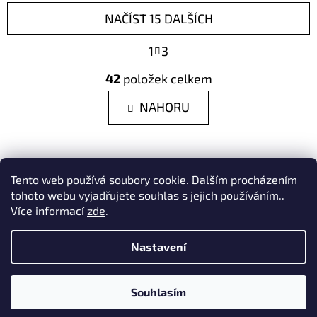
NAČÍST 15 DALŠÍCH
S
1
3
T
R
O
42
položek celkem
Á
V
N
L
NAHORU
K
O
Á
V
D
Á
A
N
Í
C
Z
Tento web používá soubory cookie. Dalším procházením
ta-ry.cz
fler.cz/merino1
tohoto webu vyjadřujete souhlas s jejich používáním..
Í
Á
Více informací
zde
.
P
P
R
Nastavení
A
V
Facebook
Instagram
K
T
Vytvořil Shoptet
Y
Souhlasím
Í
Copyright 2026
MeriNo1
. Všechna práva vyhrazena.
V