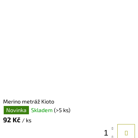
D
O
P
O
R
U
Č
U
J
E
M
Merino metráž Kioto
E
Novinka
Skladem
(>5 ks)
92 Kč
/ ks