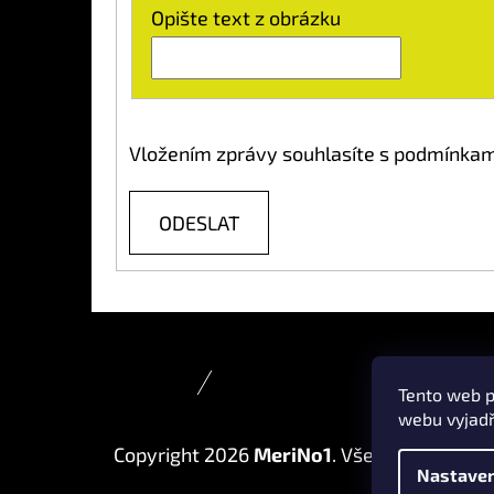
Opište text z obrázku
Vložením zprávy souhlasíte s
podmínkami
ODESLAT
Z
ta-ry.cz
fler.cz/merino1
Á
Tento web p
webu vyjadř
P
Copyright 2026
MeriNo1
. Všechna práva v
A
Nastaven