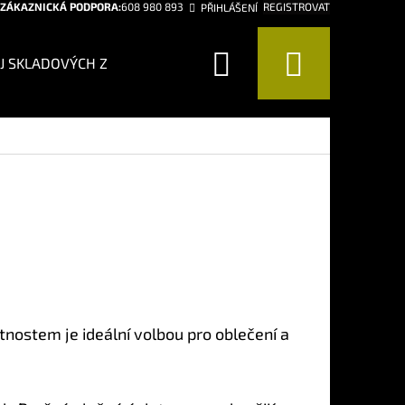
ZÁKAZNICKÁ PODPORA:
608 980 893
REGISTROVAT
PŘIHLÁŠENÍ
Hledat
Nákup
J SKLADOVÝCH ZÁSOB!
CHCI BÝT CHYTŘEJŠÍ
CHCI 
košík
nostem je ideální volbou pro oblečení a