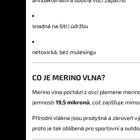
antibakteriální a odolná vůči zápachu
snadná na šití i údržbu
netoxická, bez mulesingu
CO JE MERINO VLNA?
Merino vlna pochází z ovcí plemene merino 
jemnosti
19,5 mikronů
, což zajišťuje mim
Přírodní vlákna jsou prodyšná a zároveň vý
proto je tak oblíbená pro sportovní a outdo