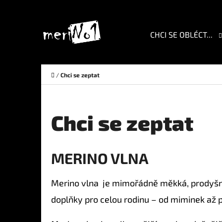
K
Přejít
O
na
Zpět
Zpět
CHCI SE OBLÉCT...
Š
do
do
obsah
Í
obchodu
obchodu
C
K
Domů
/
Chci se zeptat
Chci se zeptat
MERINO VLNA
Merino vlna je mimořádně měkká, prodyšná 
doplňky pro celou rodinu – od miminek až 