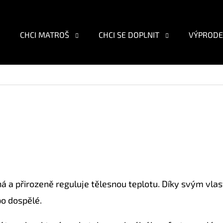
CHCI MATROŠ
CHCI SE DOPLNIT
VÝPRODE
O POTŘEBUJETE NAJÍT?
HLEDAT
DOPORUČUJEME
a přirozeně reguluje tělesnou teplotu. Díky svým vlast
po dospělé.