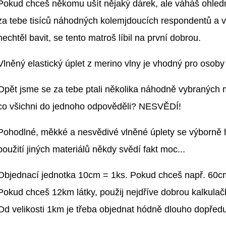
Pokud chceš někomu ušít nějaký dárek, ale váháš ohledně
za tebe tisíců náhodných kolemjdoucích respondentů a v
nechtěl bavit, se tento matroš líbil na první dobrou.
Vlněný elastický úplet z merino vlny je vhodný pro osoby
Opět jsme se za tebe ptali několika náhodně vybraných me
co všichni do jednoho odpověděli? NESVĚDÍ!
Pohodlné, měkké a nesvědivé vlněné úplety se výborně ho
použití jiných materiálů někdy svědí fakt moc...
Objednací jednotka 10cm = 1ks. Pokud chceš např. 60cm 
Pokud chceš 12km látky, použij nejdříve dobrou kalkula
Od velikosti 1km je třeba objednat hódně dlouho dopřed