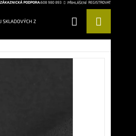
ZÁKAZNICKÁ PODPORA:
608 980 893
REGISTROVAT
PŘIHLÁŠENÍ
Hledat
Nákup
J SKLADOVÝCH ZÁSOB!
CHCI BÝT CHYTŘEJŠÍ
CHCI 
košík