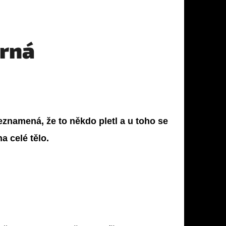
erná
.
eznamená, že to někdo pletl a u toho se
na celé tělo.