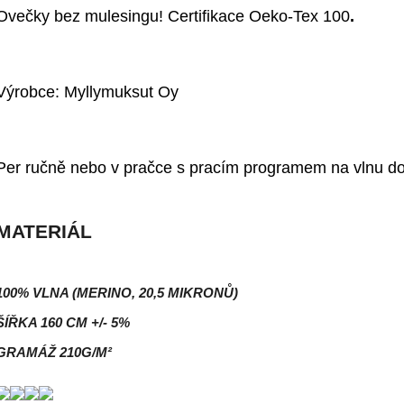
Ovečky bez mulesingu! Certifikace Oeko-Tex 100
.
Výrobce: Myllymuksut Oy
Per ručně nebo v pračce s pracím programem na vlnu d
MATERIÁL
100% VLNA (MERINO, 20,5 MIKRONŮ)
ŠÍŘKA 160 CM +/- 5%
GRAMÁŽ 210G/M²