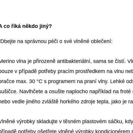
A co říká někdo jiný?
"Dbejte na správnou péči o své vlněné oblečení:
Merino vlna je přirozeně antibakteriální, sama se čistí. 
pouze v případě potřeby pracím prostředkem na vlnu ne
pračce max. 30 °C s programem na praní vlny. Lehké od
sušičce. Navlhčete a osušte naplocho například na froté
nebo vedle jiného zvláště horkého zdroje tepla, jako je ra
Vlněné výrobky skladujte v těsném plastovém sáčku, když
případě potřeby ošetřete vlněné výrobky kondicionérem n