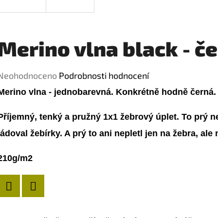
Merino vlna black - č
Průměrné
Neohodnoceno
Podrobnosti hodnocení
hodnocení
Merino vlna - jednobarevná. Konkrétně hodně černá
produktu
Příjemný, tenký a pružný 1x1 žebrový úplet. To prý n
je
ládoval žebírky. A prý to ani nepletl jen na žebra, ale 
0,0
z
210g/m2
5
hvězdiček.
Twitter
Facebook