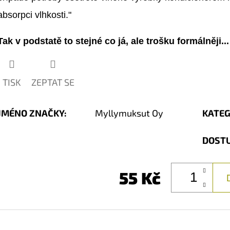
absorpci vlhkosti."
Tak v podstatě to stejné co já, ale trošku formálněji...
TISK
ZEPTAT SE
JMÉNO ZNAČKY
:
Myllymuksut Oy
KATEG
DOST
55 Kč