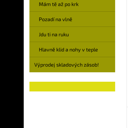
Í
Mám tě až po krk
P
A
Pozadí na vlně
N
Jdu ti na ruku
E
L
Hlavně klid a nohy v teple
Výprodej skladových zásob!