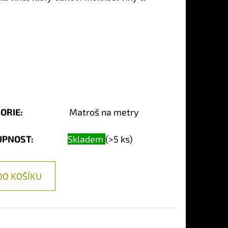
ORIE
:
Matroš na metry
UPNOST:
Skladem
(>5 ks)
DO KOŠÍKU