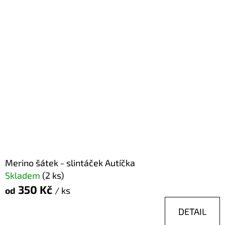
D
O
P
O
R
U
Č
U
J
E
M
Merino šátek - slintáček Autíčka
E
Skladem
(2 ks)
350 Kč
od
/ ks
DETAIL