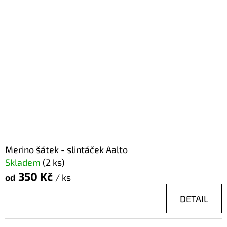
Ý
E
D
P
T
U
I
E
K
S
N
T
P
A
Ů
R
J
O
Í
D
T
U
?
K
Merino šátek - slintáček Aalto
Skladem
(2 ks)
T
350 Kč
od
/ ks
Ů
HLEDAT
DETAIL