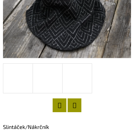
D
O
P
O
R
U
Č
U
J
E
M
E
Twitter
Facebook
Slintáček/Nákrčník