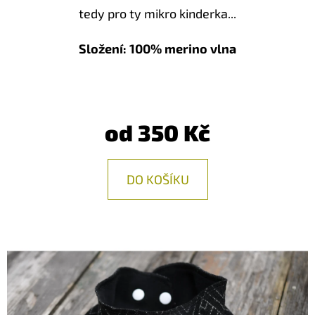
E
tedy pro ty mikro kinderka...
T
E
Složení: 100% merino vlna
N
A
J
od
350 Kč
Í
T
DO KOŠÍKU
?
HLEDAT