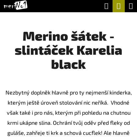
K
Hledat
Nák
Přejít
O
na
Zpět
Zpět
koší
Š
obsah
Merino šátek -
Í
C
K
slintáček Karelia
O
P
black
O
T
Ř
Nezbytný doplněk hlavně pro ty nejmenší kinderka,
E
kterým ještě úroveň stolování nic neříká. Vhodné
B
však také i pro nás, kterým při pohledu na chutnou
U
krmi ukápne slina. Ochrání tvůj oděv před fleky od
J
guláše, zahřeje ti krk a schová cucflek! Ale hlavně