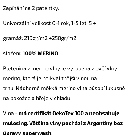
Zapínání na 2 patentky.
Univerzální velikost 0-1 rok,
1-5 let, 5 +
gramáž: 210gr/m2 +250gr/m2
složení:
100% MERINO
Pletenina z merino vlny je vyrobena z ovčí vlny
merino, která je nejkvalitnější vlnou na
trhu.
Nádherně měkká merino vlna působí luxusně
na pokožce a hřeje v chladu.
Vlna -
má certifikát OekoTex 100 a neobsahuje
mulesing.
Většina vlny pochází z Argentiny bez
úpravy superwash.