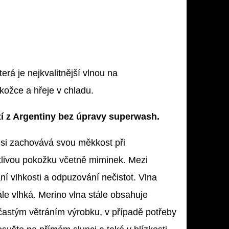
erá je nejkvalitnější vlnou na
kožce a hřeje v chladu.
zí z Argentiny bez úpravy superwash.
e si zachovává svou měkkost při
itlivou pokožku včetně miminek. Mezi
ání vlhkosti a odpuzování nečistot. Vlna
le vlhká. Merino vlna stále obsahuje
ny častým větráním výrobku, v případě potřeby