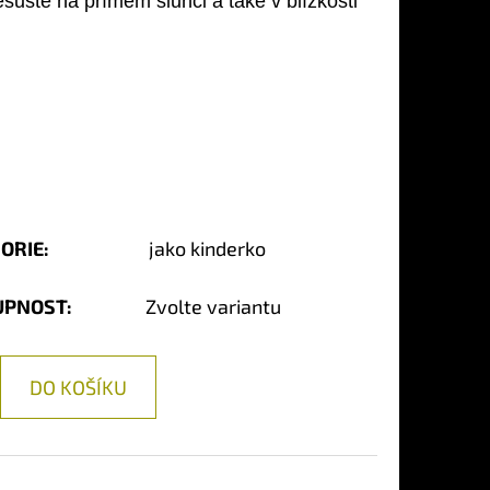
šte na přímém slunci a také v blízkosti
ORIE
:
jako kinderko
UPNOST:
Zvolte variantu
DO KOŠÍKU