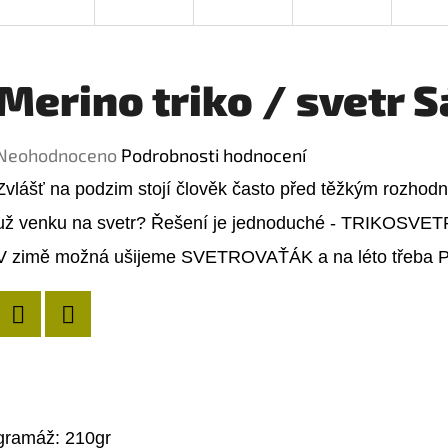
Merino triko / svetr S
Průměrné
Neohodnoceno
Podrobnosti hodnocení
hodnocení
Zvlášť na podzim stojí člověk často před těžkým rozhodnu
produktu
už venku na svetr? Řešení je jednoduché - TRIKOSVETR! V
je
V zimě možná ušijeme SVETROVAŤÁK a na léto třeba
0,0
z
5
Twitter
Facebook
hvězdiček.
gramáž: 210gr