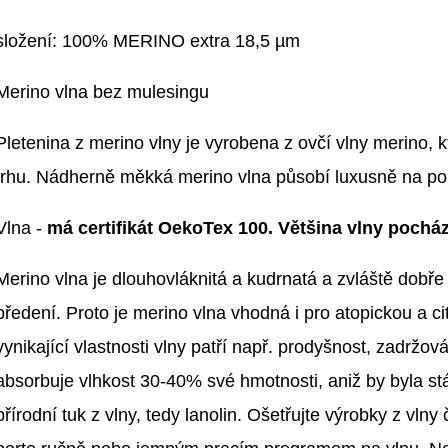
složení: 100% MERINO extra 18,5 µm
Merino vlna bez mulesingu
Pletenina z merino vlny je vyrobena z ovčí vlny merino, kt
trhu. Nádherně měkká merino vlna působí luxusně na po
Vlna -
má certifikát OekoTex 100. Většina vlny pochá
Merino vlna je dlouhovláknitá a kudrnatá a zvláště dobř
předení. Proto je merino vlna vhodná i pro atopickou a c
vynikající vlastnosti vlny patří např. prodyšnost, zadržov
absorbuje vlhkost 30-40% své hmotnosti, aniž by byla stá
přírodní tuk z vlny, tedy lanolin. Ošetřujte výrobky z vl