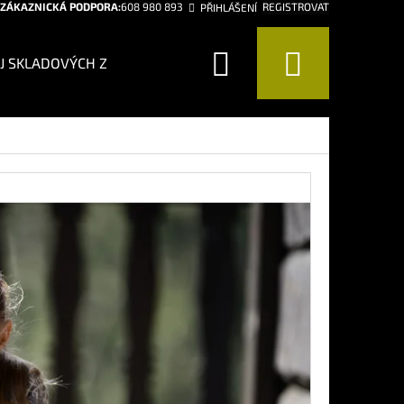
ZÁKAZNICKÁ PODPORA:
608 980 893
REGISTROVAT
PŘIHLÁŠENÍ
Hledat
Nákup
J SKLADOVÝCH ZÁSOB!
CHCI BÝT CHYTŘEJŠÍ
CHCI 
košík