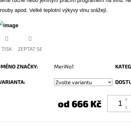
perte ručně nebo jemným pracím programem na vlnu. Nesu
trouby apod. Velké teplotní výkyvy vlnu srážejí.
TISK
ZEPTAT SE
JMÉNO ZNAČKY
:
MeriNo1
KATEG
VARIANTA:
DOST
od
666 Kč