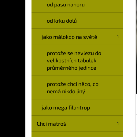
Í
od pasu nahoru
P
A
od krku dolů
N
jako málokdo na světě
E
L
protože se nevlezu do
velikostních tabulek
průměrného jedince
protože chci něco, co
nemá nikdo jiný
jako mega filantrop
Chci matroš