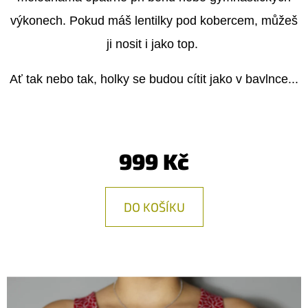
E
výkonech. Pokud máš lentilky pod kobercem, můžeš
T
ji nosit i jako top.
E
N
Ať tak nebo tak, holky se budou cítit jako v bavlnce...
A
J
Í
999 Kč
T
?
DO KOŠÍKU
HLEDAT