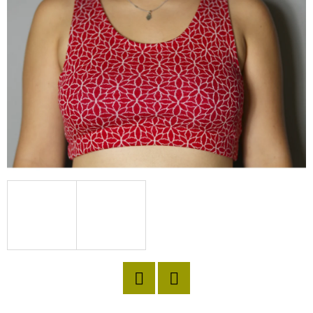
D
O
P
O
R
U
Č
U
J
E
M
E
Twitter
Facebook