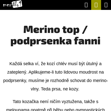
K
Hledat
Nák
Přejít
O
na
Zpět
Zpět
koší
Š
obsah
Merino top /
Í
C
K
podprsenka fanni
O
P
O
T
Každá selka ví, že kozí chlév musí být útulný a
Ř
zateplený. Aplikujeme-li tuto lidovou moudrost na
E
podprsenky, musíme je rozhodně schovat do merino-
B
vlny. Teda prsa, ne kozy.
U
Tato kozačka není ničím vyztužena, takže s
J
melounama opatrně při běhu nebo gymnastických