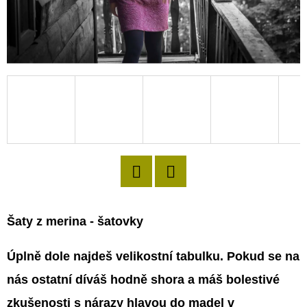
D
O
P
O
R
U
Č
U
J
E
Twitter
Facebook
M
Šaty z merina - šatovky
E
Úplně dole najdeš velikostní tabulku. Pokud se na
nás ostatní díváš hodně shora a máš bolestivé
zkušenosti s nárazy hlavou do madel v