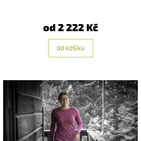
E
T
E
od
2 222 Kč
N
A
DO KOŠÍKU
J
Í
T
?
HLEDAT