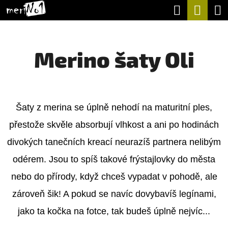
K
Hledat
Nák
Přejít
O
na
Zpět
Zpět
koší
Š
obsah
Merino šaty Oli
Í
C
K
O
P
Šaty z merina se úplně nehodí na maturitní ples,
O
přestože skvěle absorbují vlhkost a ani po hodinách
T
divokých tanečních kreací neurazíš partnera nelibým
Ř
odérem. Jsou to spíš takové frýstajlovky do města
E
nebo do přírody, když chceš vypadat v pohodě, ale
B
zároveň šik! A pokud se navíc dovybavíš legínami,
U
jako ta kočka na fotce, tak budeš úplně nejvíc...
J