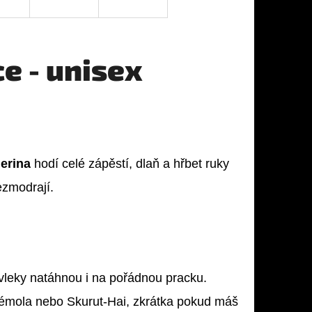
e - unisex
merina
hodí celé zápěstí, dlaň a hřbet ruky
ezmodrají.
návleky natáhnou i na pořádnou pracku.
émola nebo Skurut-Hai, zkrátka pokud máš