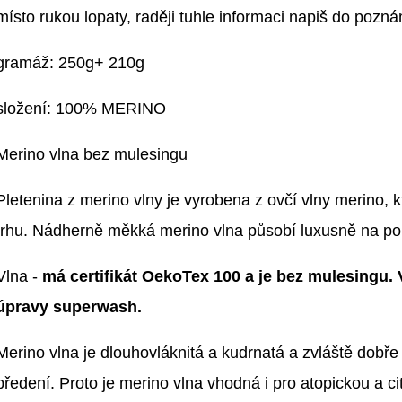
místo rukou lopaty, raději tuhle informaci napiš do pozn
gramáž: 250g+ 210g
složení: 100% MERINO
Merino vlna bez mulesingu
Pletenina z merino vlny je vyrobena z ovčí vlny merino, kt
trhu. Nádherně měkká merino vlna působí luxusně na po
Vlna -
má certifikát OekoTex 100 a je bez mulesingu. 
úpravy superwash.
Merino vlna je dlouhovláknitá a kudrnatá a zvláště dobř
předení. Proto je merino vlna vhodná i pro atopickou a c