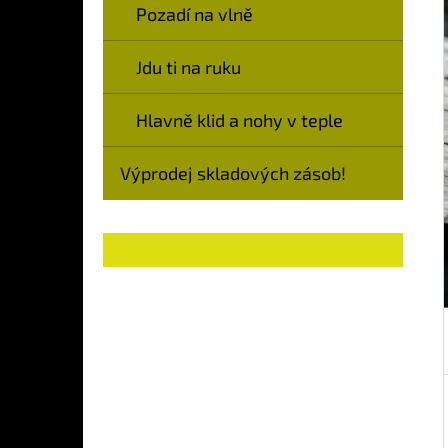
Í
Pozadí na vlně
P
A
Jdu ti na ruku
N
Hlavně klid a nohy v teple
E
L
Výprodej skladových zásob!