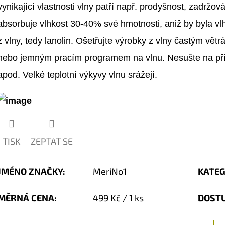
vynikající vlastnosti vlny patří např. prodyšnost, zadržov
absorbuje vlhkost 30-40% své hmotnosti, aniž by byla vlh
z vlny, tedy lanolin. Ošetřujte výrobky z vlny častým vět
nebo jemným pracím programem na vlnu. Nesušte na přím
apod. Velké teplotní výkyvy vlnu srážejí.
TISK
ZEPTAT SE
JMÉNO ZNAČKY
:
MeriNo1
KATEG
Měrná
MĚRNÁ CENA:
499 Kč / 1 ks
DOST
cena: