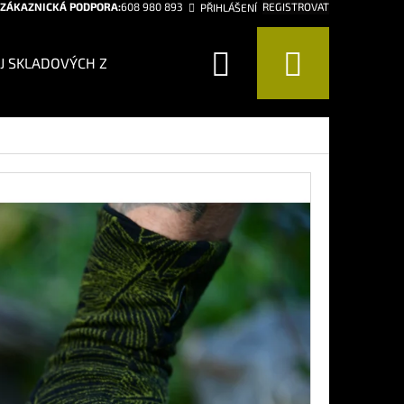
ZÁKAZNICKÁ PODPORA:
608 980 893
REGISTROVAT
PŘIHLÁŠENÍ
Hledat
Nákup
J SKLADOVÝCH ZÁSOB!
CHCI BÝT CHYTŘEJŠÍ
CHCI 
košík