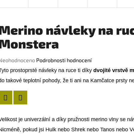
Merino návleky na ruc
Monstera
Průměrné
Neohodnoceno
Podrobnosti hodnocení
hodnocení
Tyto prostoprsté návleky na ruce ti díky
dvojité vrstvě 
produktu
do takové teplotní pohody, že ti ani na Kamčatce prsty n
je
0,0
Twitter
Facebook
z
5
Velikost je univerzální a díky pružnosti merino vlny se 
hvězdiček.
Nicméně, pokud jsi Hulk nebo Shrek nebo Tanos nebo V