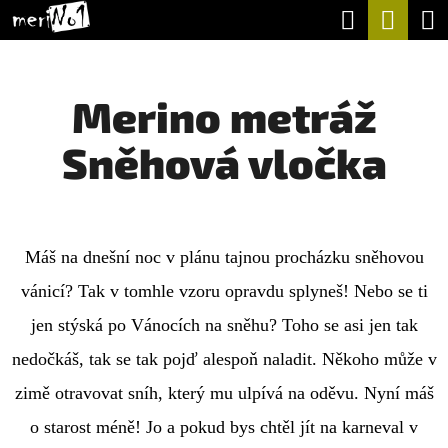
K
Hledat
Nák
Přejít
O
na
Zpět
Zpět
koší
Š
obsah
Merino metráž
Í
C
K
Sněhová vločka
O
P
O
T
Máš na dnešní noc v plánu tajnou procházku sněhovou
Ř
vánicí? Tak v tomhle vzoru opravdu splyneš! Nebo se ti
E
jen stýská po Vánocích na sněhu? Toho se asi jen tak
B
nedočkáš, tak se tak pojď alespoň naladit. Někoho může v
U
zimě otravovat sníh, který mu ulpívá na oděvu. Nyní máš
J
o starost méně! Jo a pokud bys chtěl jít na karneval v