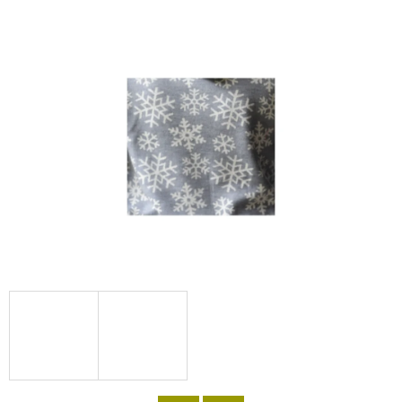
D
O
P
O
R
U
Č
U
J
E
M
E