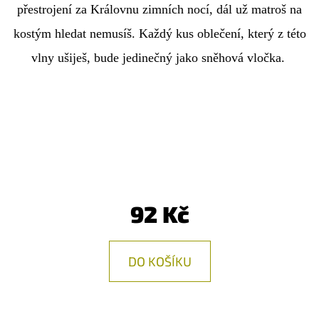
E
přestrojení za Královnu zimních nocí, dál už matroš na
T
kostým hledat nemusíš. Každý kus oblečení, který z této
E
vlny ušiješ, bude jedinečný jako sněhová vločka.
N
A
J
Í
T
?
92 Kč
DO KOŠÍKU
HLEDAT