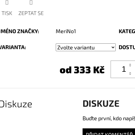
TISK
ZEPTAT SE
JMÉNO ZNAČKY
:
MeriNo1
KATEG
VARIANTA:
DOST
od
333 Kč
Diskuze
DISKUZE
Buďte první, kdo napí
PŘIDAT KOMENTÁŘ