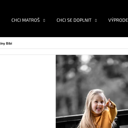
CHCI MATROŠ
CHCI SE DOPLNIT
VÝPRODE
O POTŘEBUJETE NAJÍT?
íny Bibi
HLEDAT
DOPORUČUJEME