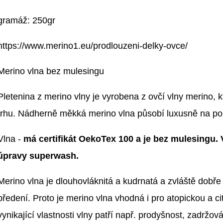
gramáž: 250gr
https://www.merino1.eu/prodlouzeni-delky-ovce/
Merino vlna bez mulesingu
Pletenina z merino vlny je vyrobena z ovčí vlny merino, kt
trhu. Nádherně měkká merino vlna působí luxusně na po
Vlna -
má certifikát OekoTex 100 a je bez mulesingu. 
úpravy superwash.
Merino vlna je dlouhovláknitá a kudrnatá a zvláště dobř
předení. Proto je merino vlna vhodná i pro atopickou a c
vynikající vlastnosti vlny patří např. prodyšnost, zadržov