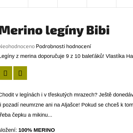
Merino legíny Bibi
Průměrné
Neohodnoceno
Podrobnosti hodnocení
hodnocení
Legíny z merina doporučuje 9 z 10 baleťáků! Vlastíka H
produktu
je
Twitter
Facebook
0,0
z
Chodit v legínách i v třeskutých mrazech? Ještě donedá
5
ti pozadí neumrzne ani na Aljašce! Pokud se chceš k tomu
hvězdiček.
třeba čepku a mikinu...
složení:
100% MERINO