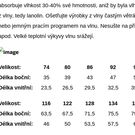
absorbuje vlhkost 30-40% své hmotnosti, aniž by byla vlh
z vlny, tedy lanolin. Ošetřujte výrobky z vlny častým vět
nebo jemným pracím programem na vlnu. Nesušte na přím
apod. Velké teplotní výkyvy vlnu srážejí.
Velikost:
74
80
86
92
Délka boční:
35
39
43
47
Délka vnitřní:
23,5
26,5
29,5
32,5
3
Velikost:
116
122
128
134
1
Délka boční:
63,5
67,5
71,5
75,5
7
Délka vnitřní:
46
50
53,5
57,5