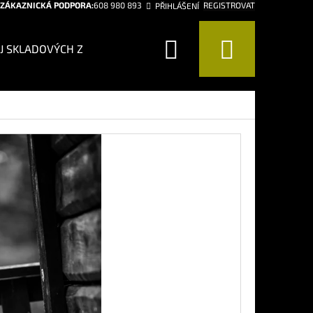
ZÁKAZNICKÁ PODPORA:
608 980 893
REGISTROVAT
PŘIHLÁŠENÍ
Hledat
Nákup
J SKLADOVÝCH ZÁSOB!
CHCI BÝT CHYTŘEJŠÍ
CHCI 
košík