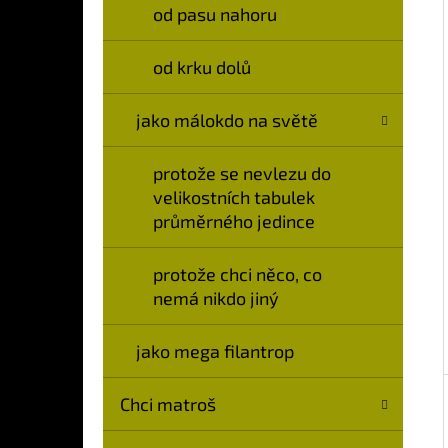
Í
od pasu nahoru
P
A
od krku dolů
N
jako málokdo na světě
E
L
protože se nevlezu do
velikostních tabulek
průměrného jedince
protože chci něco, co
nemá nikdo jiný
jako mega filantrop
Chci matroš