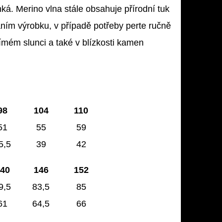
ká. Merino vlna stále obsahuje přírodní tuk
ráním výrobku, v případě potřeby perte ručně
ém slunci a také v blízkosti kamen
98
104
110
51
55
59
5,5
39
42
40
146
152
9,5
83,5
85
61
64,5
66