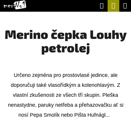
K
Hledat
Nák
Přejít
O
na
Zpět
Zpět
koší
Š
obsah
Merino čepka Louhy
Í
C
K
petrolej
O
P
O
T
Určeno zejména pro prostovlasé jedince, ale
Ř
doporučuji také vlasořídkým a kolenohlavým. Z
E
vlastní zkušenosti ze všech tří skupin. Pleška
B
nenastydne, paruky netřeba a přehazovačku ať si
U
nosí Pepa Smolík nebo Pišta Hufnágl...
J