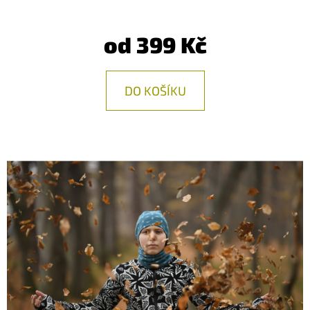
E
T
od
399 Kč
E
N
DO KOŠÍKU
A
J
Í
T
?
HLEDAT