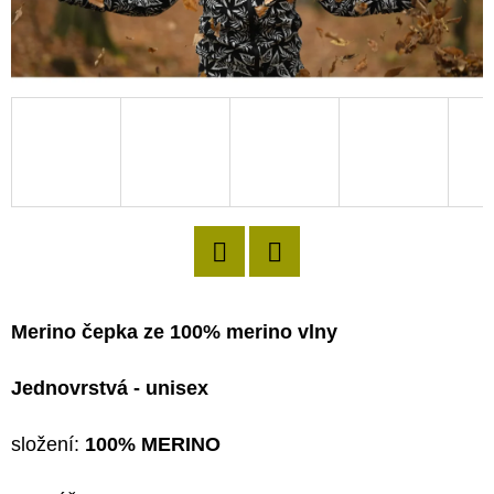
D
O
P
O
R
U
Č
U
J
Twitter
Facebook
E
Merino čepka ze 100% merino vlny
M
E
Jednovrstvá - unisex
složení:
100% MERINO