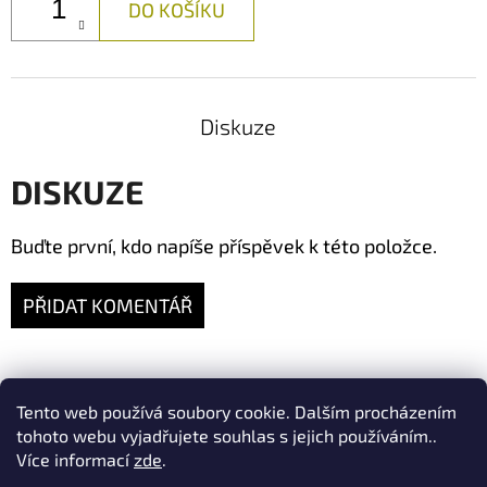
DO KOŠÍKU
Diskuze
DISKUZE
Buďte první, kdo napíše příspěvek k této položce.
PŘIDAT KOMENTÁŘ
Z
Tento web používá soubory cookie. Dalším procházením
ta-ry.cz
fler.cz/merino1
tohoto webu vyjadřujete souhlas s jejich používáním..
Á
Více informací
zde
.