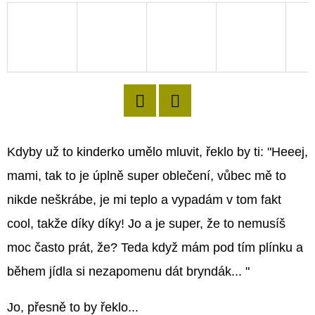
D
O
P
O
R
U
Twitter
Facebook
Č
Kdyby už to kinderko umělo mluvit, řeklo by ti: "Heeej,
U
mami, tak to je úplně super oblečení, vůbec mě to
J
E
nikde neškrábe, je mi teplo a vypadám v tom fakt
M
cool, takže díky díky! Jo a je super, že to nemusíš
E
moc často prát, že? Teda když mám pod tím plínku a
během jídla si nezapomenu dát bryndák... "
Jo, přesně to by řeklo...