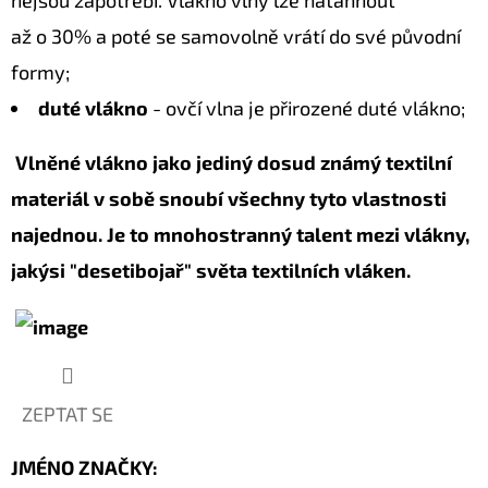
až o 30% a poté se samovolně vrátí do své původní
formy;
duté vlákno
- ovčí vlna je přirozené duté vlákno;
Vlněné vlákno jako jediný dosud známý textilní
materiál v sobě snoubí všechny tyto vlastnosti
najednou. Je to mnohostranný talent mezi vlákny,
jakýsi "desetibojař" světa textilních vláken.
ZEPTAT SE
JMÉNO ZNAČKY
: