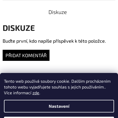
Diskuze
DISKUZE
Buďte první, kdo napíše příspěvek k této položce.
PŘIDAT KOMENTÁŘ
Z
Tento web používá soubory cookie. Dalším procházením
ta-ry.cz
fler.cz/merino1
tohoto webu vyjadřujete souhlas s jejich používáním..
Á
Více informací
zde
.
P
Nastavení
A
Facebook
Instagram
T