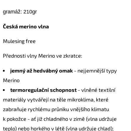
gramáž: 210gr
Česká merino vlna
Mulesing free
Přednosti vlny Merino ve zkratce:
jemný až hedvábný omak
- nejjemnější typy
Merino
termoregulační schopnost
- vlněné textilní
materiály vytvářejí na těle mikroklima, které
zabraňuje rychlému průniku vnějšího klimatu
k pokožce - ať již chladného v zimě (vlna udržuje
teplo) nebo horkého v létě (vlna udržuje chlad);