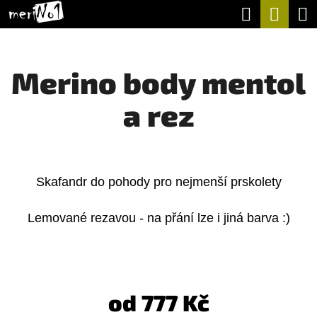
K
Hledat
Nák
Přejít
O
na
Zpět
Zpět
koší
Š
obsah
Merino body mentol
Í
C
K
a rez
O
P
O
T
Skafandr do pohody pro nejmenší prskolety
Ř
Lemované rezavou - na přání lze i jiná barva :)
E
B
U
J
od
777 Kč