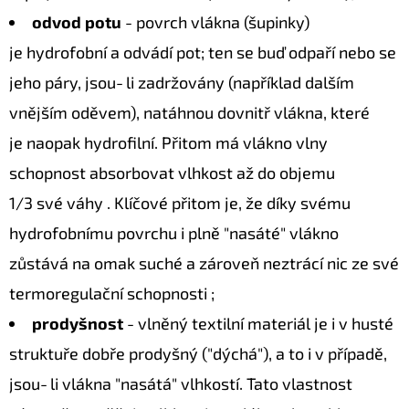
odvod potu
- povrch vlákna (šupinky)
je hydrofobní a odvádí pot; ten se buď odpaří nebo se
jeho páry, jsou‑li zadržovány (například dalším
vnějším oděvem), natáhnou dovnitř vlákna, které
je naopak hydrofilní. Přitom má vlákno vlny
schopnost absorbovat vlhkost až do objemu
1/3 své váhy . Klíčové přitom je, že díky svému
hydrofobnímu povrchu i plně "nasáté" vlákno
zůstává na omak suché a zároveň neztrácí nic ze své
termoregulační schopnosti ;
prodyšnost
- vlněný textilní materiál je i v husté
struktuře dobře prodyšný ("dýchá"), a to i v případě,
jsou‑li vlákna "nasátá" vlhkostí. Tato vlastnost