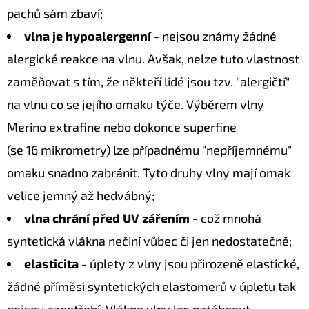
pachů sám zbaví;
vlna je hypoalergenní
- nejsou známy žádné
alergické reakce na vlnu. Avšak, nelze tuto vlastnost
zaměňovat s tím, že někteří lidé jsou tzv. "alergičtí"
na vlnu co se jejího omaku týče. Výběrem vlny
Merino extrafine nebo dokonce superfine
(se 16 mikrometry) lze případnému "nepříjemnému"
omaku snadno zabránit. Tyto druhy vlny mají omak
velice jemný až hedvábný;
vlna chrání před UV zářením
- což mnohá
syntetická vlákna nečiní vůbec či jen nedostatečně;
elasticita
- úplety z vlny jsou přirozeně elastické,
žádné příměsi syntetických elastomerů v úpletu tak
nejsou zapotřebí. Vlákno vlny lze natáhnout