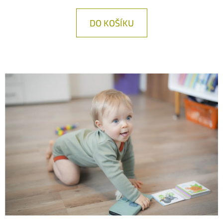
E
T
DO KOŠÍKU
E
N
A
J
Í
T
?
HLEDAT