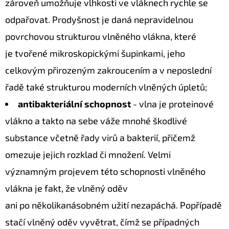
zároveň umožňuje vlhkosti ve vláknech rychle se
odpařovat. Prodyšnost je daná nepravidelnou
povrchovou strukturou vlněného vlákna, které
je tvořené mikroskopickými šupinkami, jeho
celkovým přirozeným zakroucením a v neposlední
řadě také strukturou moderních vlněných úpletů;
antibakteriální schopnost
- vlna je proteinové
vlákno a takto na sebe váže mnohé škodlivé
substance včetně řady virů a bakterií, přičemž
omezuje jejich rozklad či množení. Velmi
významným projevem této schopnosti vlněného
vlákna je fakt, že vlněný oděv
ani po několikanásobném užití nezapáchá. Popřípadě
stačí vlněný oděv vyvětrat, čímž se případných