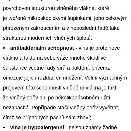
povrchovou strukturou vlněného vlákna, které
je tvořené mikroskopickými šupinkami, jeho celkovým
přirozeným zakroucením a v neposlední řadě také
strukturou moderních vlněných úpletů;
antibakteriální schopnost
- vlna je proteinové
vlákno a takto na sebe váže mnohé škodlivé
substance včetně řady virů a bakterií, přičemž
omezuje jejich rozklad či množení. Velmi významným
projevem této schopnosti vlněného vlákna je fakt,
že vlněný oděv ani po několikanásobném užití
nezapáchá. Popřípadě stačí vlněný oděv vyvětrat,
čímž se případných pachů sám zbaví;
vlna je hypoalergenní
- nejsou známy žádné