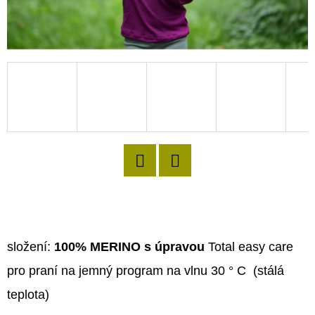
D
O
P
O
R
U
Č
U
J
Twitter
Facebook
E
M
E
složení:
100% MERINO s úpravou
Total easy care
pro praní na jemný program na vlnu 30 ° C (stálá
teplota)