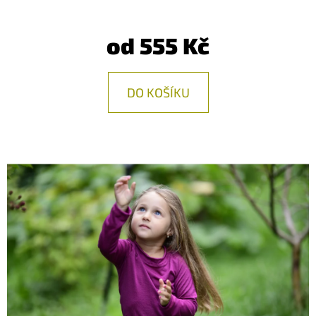
E
T
od
555 Kč
E
N
DO KOŠÍKU
A
J
Í
T
?
HLEDAT