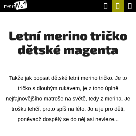
K
Hledat
Nák
Přejít
O
na
Zpět
Zpět
koší
Š
obsah
Letní merino tričko
Í
C
K
dětské magenta
O
P
O
T
Takže jak popsat dětské letní merino tričko. Je to
Ř
tričko s dlouhým rukávem, je z toho úplně
E
nejfajnovějšího matroše na světě, tedy z merina. Je
B
trošku lehčí, proto spíš na léto. Jo a je pro děti,
U
poněvadž dospělý se do něj asi nevleze...
J