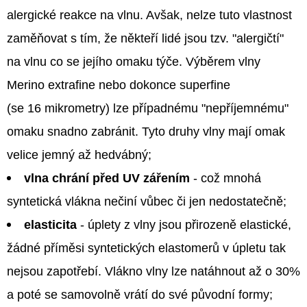
alergické reakce na vlnu. Avšak, nelze tuto vlastnost
zaměňovat s tím, že někteří lidé jsou tzv. "alergičtí"
na vlnu co se jejího omaku týče. Výběrem vlny
Merino extrafine nebo dokonce superfine
(se 16 mikrometry) lze případnému "nepříjemnému"
omaku snadno zabránit. Tyto druhy vlny mají omak
velice jemný až hedvábný;
vlna chrání před UV zářením
- což mnohá
syntetická vlákna nečiní vůbec či jen nedostatečně;
elasticita
- úplety z vlny jsou přirozeně elastické,
žádné příměsi syntetických elastomerů v úpletu tak
nejsou zapotřebí. Vlákno vlny lze natáhnout až o 30%
a poté se samovolně vrátí do své původní formy;