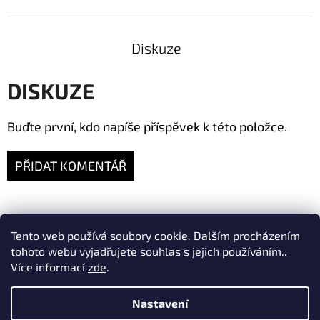
Diskuze
DISKUZE
Buďte první, kdo napíše příspěvek k této položce.
PŘIDAT KOMENTÁŘ
Z
Tento web používá soubory cookie. Dalším procházením
ta-ry.cz
fler.cz/merino1
tohoto webu vyjadřujete souhlas s jejich používáním..
Á
Více informací
zde
.
P
Nastavení
A