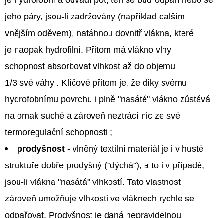
jeho páry, jsou‑li zadržovány (například dalším
vnějším oděvem), natáhnou dovnitř vlákna, které
je naopak hydrofilní. Přitom má vlákno vlny
schopnost absorbovat vlhkost až do objemu
1/3 své váhy . Klíčové přitom je, že díky svému
hydrofobnímu povrchu i plně "nasáté" vlákno zůstává
na omak suché a zároveň neztrácí nic ze své
termoregulační schopnosti ;
prodyšnost
- vlněný textilní materiál je i v husté
struktuře dobře prodyšný ("dýchá"), a to i v případě,
jsou‑li vlákna "nasátá" vlhkostí. Tato vlastnost
zároveň umožňuje vlhkosti ve vláknech rychle se
odpařovat. Prodyšnost je daná nepravidelnou