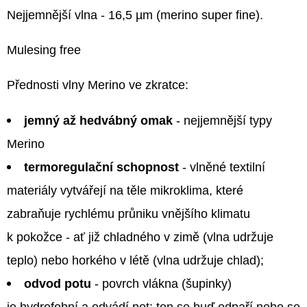
N
ejjemnější vlna - 16,5 µm (merino super fine).
Mulesing free
Přednosti vlny Merino ve zkratce:
jemný až hedvábný omak
- nejjemnější typy
Merino
termoregulační schopnost
- vlněné textilní
materiály vytvářejí na těle mikroklima, které
zabraňuje rychlému průniku vnějšího klimatu
k pokožce - ať již chladného v zimě (vlna udržuje
teplo) nebo horkého v létě (vlna udržuje chlad);
odvod potu
- povrch vlákna (šupinky)
je hydrofobní a odvádí pot; ten se buď odpaří nebo se