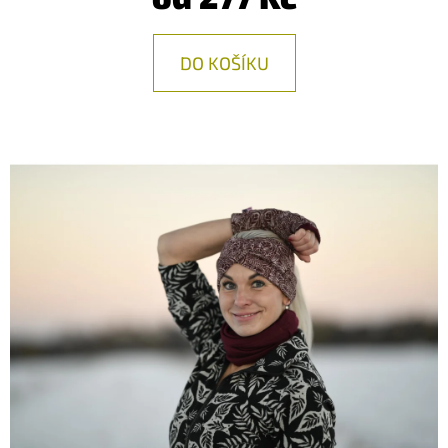
E
T
DO KOŠÍKU
E
N
A
J
Í
T
?
HLEDAT