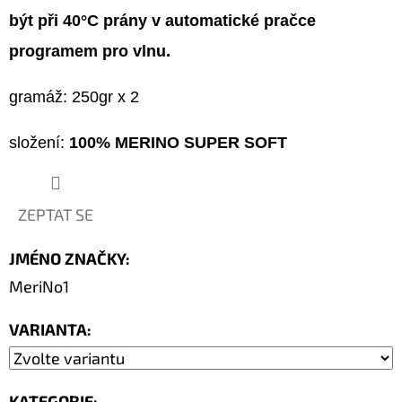
být při 40°C prány v automatické pračce
programem pro vlnu.
gramáž: 250gr x 2
složení:
100% MERINO SUPER SOFT
ZEPTAT SE
JMÉNO ZNAČKY
:
MeriNo1
VARIANTA:
KATEGORIE
: