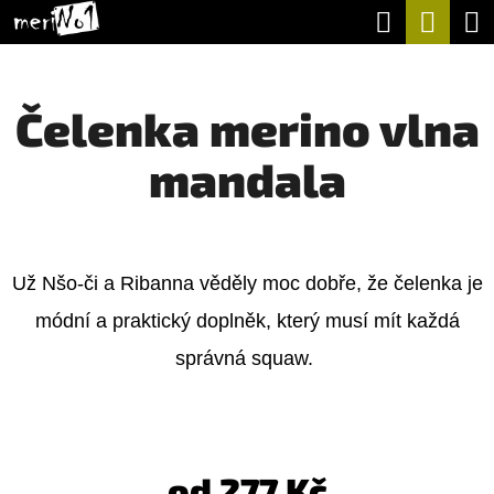
K
Hledat
Nák
Přejít
O
na
Zpět
Zpět
koší
Š
obsah
Čelenka merino vlna
Í
C
K
mandala
O
P
O
T
Už Nšo-či a Ribanna věděly moc dobře, že čelenka je
Ř
módní a praktický doplněk, který musí mít každá
E
správná squaw.
B
U
J
od
277 Kč