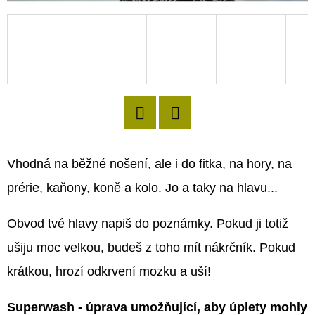
D
O
P
O
R
U
Twitter
Facebook
Č
U
Vhodná na běžné nošení, ale i do fitka, na hory, na
J
prérie, kaňony, koně a kolo. Jo a taky na hlavu...
E
M
Obvod tvé hlavy napiš do poznámky. Pokud ji totiž
E
ušiju moc velkou, budeš z toho mít nákrčník. Pokud
krátkou, hrozí odkrvení mozku a uší!
Superwash - úprava umo
žňující, aby úplety mohly